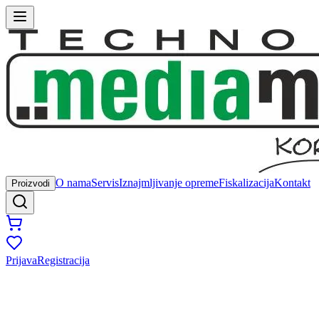
O nama
Servis
Iznajmljivanje opreme
Fiskalizacija
Kontakt
Proizvodi
Prijava
Registracija