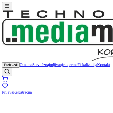
O nama
Servis
Iznajmljivanje opreme
Fiskalizacija
Kontakt
Proizvodi
Prijava
Registracija