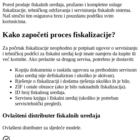
Pored prodaje fiskalnih uređaja, pružamo i kompletne usluge
fiskalizacije, tehničkog održavanja i servisiranja fiskalnih sistema.
Naš stručni tim osigurava brzu i pouzdanu podršku svim
korisnicima.
Kako započeti proces fiskalizacije?
Za početak fiskalizacije neophodno je potpisati
ugovor o servisiranju
i tehničkoj podršci
za fiskalni uređaj koji imate namjeru da kupite ili
već koristite. Ako prelazite sa drugog servisa, potrebno je dostaviti:
Kopiju dokumenta o raskidu ugovora sa prethodnim servisom
(ako uređaj nije defiskaliziran i ukoliko je aktivan).
Rješenje o fiskalizaciji i dodatna rješenja ukoliko ih je bilo.
ZIF i ostale obrasce (ako je bilo naknadnih fiskalizacija).
ID broj fiskalnog uređaja.
Servisnu knjigu i fiskalni uređaj (ukoliko je potreban
servis/tehnički pregled).
Ovlašteni distributer fiskalnih uređaja
Ovlašteni distributer za sljedeće modele.