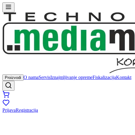
O nama
Servis
Iznajmljivanje opreme
Fiskalizacija
Kontakt
Proizvodi
Prijava
Registracija