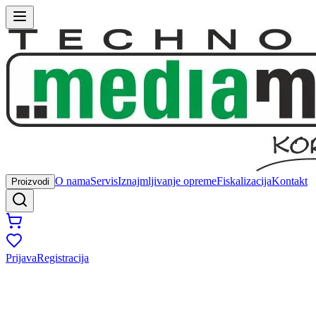
O nama
Servis
Iznajmljivanje opreme
Fiskalizacija
Kontakt
Proizvodi
Prijava
Registracija