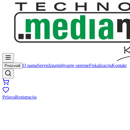
O nama
Servis
Iznajmljivanje opreme
Fiskalizacija
Kontakt
Proizvodi
Prijava
Registracija