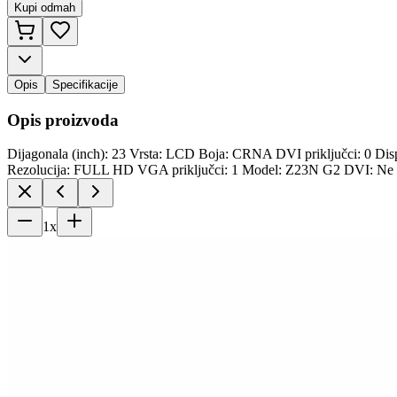
Kupi odmah
Opis
Specifikacije
Opis proizvoda
Dijagonala (inch): 23 Vrsta: LCD Boja: CRNA DVI priključci: 0 Disp
Rezolucija: FULL HD VGA priključci: 1 Model: Z23N G2 DVI: N
1
x