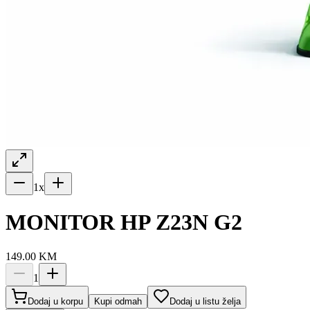
1
x
MONITOR HP Z23N G2
149.00
KM
1
Dodaj u korpu
Kupi odmah
Dodaj u listu želja