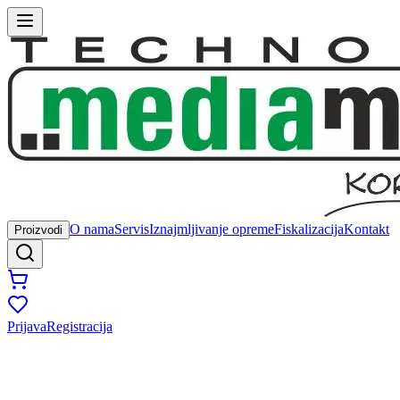
O nama
Servis
Iznajmljivanje opreme
Fiskalizacija
Kontakt
Proizvodi
Prijava
Registracija