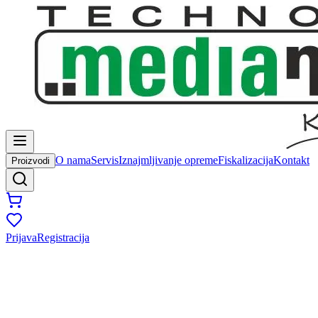
O nama
Servis
Iznajmljivanje opreme
Fiskalizacija
Kontakt
Proizvodi
Prijava
Registracija