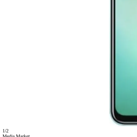
1
/
2
Media Market