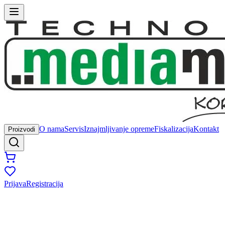
O nama
Servis
Iznajmljivanje opreme
Fiskalizacija
Kontakt
Proizvodi
Prijava
Registracija