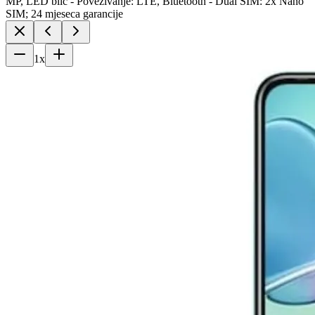
MP, LED blic - Povezivanje: LTE, Bluetooth - Dual SIM: 2x Nano
SIM; 24 mjeseca garancije
1
x