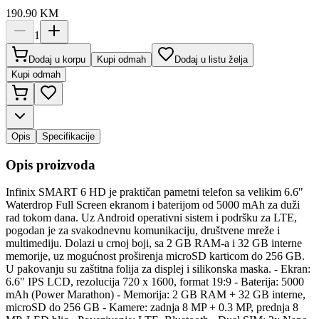
190.90
KM
1
Dodaj u korpu
Kupi odmah
Dodaj u listu želja
Kupi odmah
Opis
Specifikacije
Opis proizvoda
Infinix SMART 6 HD je praktičan pametni telefon sa velikim 6.6"
Waterdrop Full Screen ekranom i baterijom od 5000 mAh za duži
rad tokom dana. Uz Android operativni sistem i podršku za LTE,
pogodan je za svakodnevnu komunikaciju, društvene mreže i
multimediju. Dolazi u crnoj boji, sa 2 GB RAM-a i 32 GB interne
memorije, uz mogućnost proširenja microSD karticom do 256 GB.
U pakovanju su zaštitna folija za displej i silikonska maska. - Ekran:
6.6" IPS LCD, rezolucija 720 x 1600, format 19:9 - Baterija: 5000
mAh (Power Marathon) - Memorija: 2 GB RAM + 32 GB interne,
microSD do 256 GB - Kamere: zadnja 8 MP + 0.3 MP, prednja 8