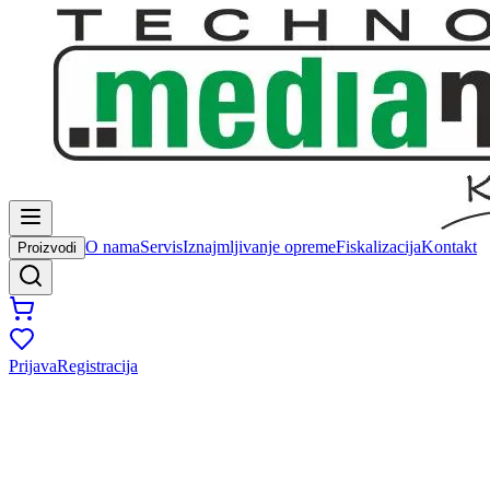
O nama
Servis
Iznajmljivanje opreme
Fiskalizacija
Kontakt
Proizvodi
Prijava
Registracija