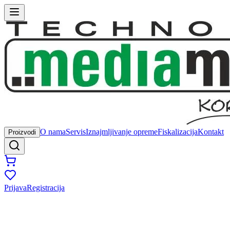
O nama
Servis
Iznajmljivanje opreme
Fiskalizacija
Kontakt
Proizvodi
Prijava
Registracija