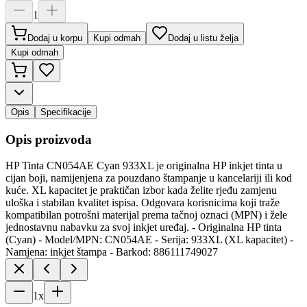
1
Dodaj u korpu
Kupi odmah
Dodaj u listu želja
Kupi odmah
Opis
Specifikacije
Opis proizvoda
HP Tinta CN054AE Cyan 933XL je originalna HP inkjet tinta u
cijan boji, namijenjena za pouzdano štampanje u kancelariji ili kod
kuće. XL kapacitet je praktičan izbor kada želite rjeđu zamjenu
uloška i stabilan kvalitet ispisa. Odgovara korisnicima koji traže
kompatibilan potrošni materijal prema tačnoj oznaci (MPN) i žele
jednostavnu nabavku za svoj inkjet uređaj. - Originalna HP tinta
(Cyan) - Model/MPN: CN054AE - Serija: 933XL (XL kapacitet) -
Namjena: inkjet štampa - Barkod: 886111749027
1
x