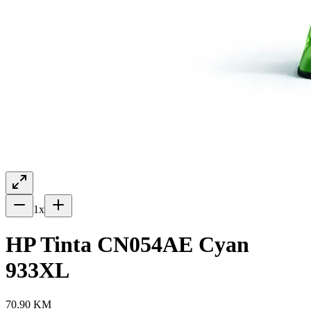
1
x
HP Tinta CN054AE Cyan
933XL
70.90
KM