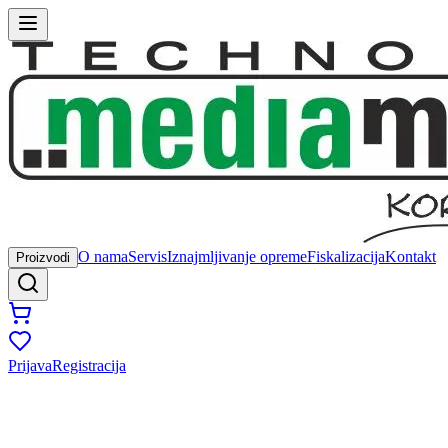
O nama
Servis
Iznajmljivanje opreme
Fiskalizacija
Kontakt
Proizvodi
Prijava
Registracija