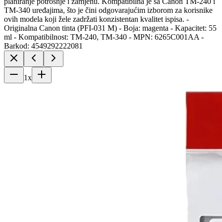
planiranje potrošnje i zamjenu. Kompatibilna je sa Canon TM-240 i
TM-340 uređajima, što je čini odgovarajućim izborom za korisnike
ovih modela koji žele zadržati konzistentan kvalitet ispisa. -
Originalna Canon tinta (PFI-031 M) - Boja: magenta - Kapacitet: 55
ml - Kompatibilnost: TM-240, TM-340 - MPN: 6265C001AA -
Barkod: 4549292222081
1
x