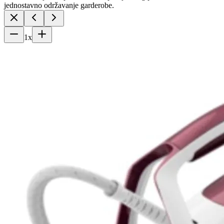
jednostavno održavanje garderobe.
1
x