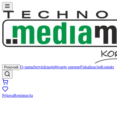
O nama
Servis
Iznajmljivanje opreme
Fiskalizacija
Kontakt
Proizvodi
Prijava
Registracija