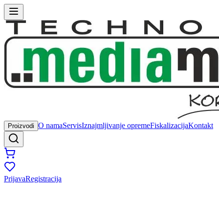
O nama
Servis
Iznajmljivanje opreme
Fiskalizacija
Kontakt
Proizvodi
Prijava
Registracija