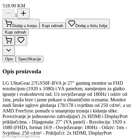
518.90
KM
1
Dodaj u korpu
Kupi odmah
Dodaj u listu želja
Kupi odmah
Opis
Specifikacije
Opis proizvoda
LG UltraGear 27GS50F-BVA je 27" gaming monitor sa FHD
rezolucijom (1920 x 1080) i VA panelom, namijenjen za glatko
igranje i svakodnevni rad. Uz osvježavanje od 180Hz i odziv od
1ms, pruža brze i jasne prikaze u dinamičnim scenama. Monitor
nudi široke uglove gledanja 178/178 i svjetlinu od 250 cd/m², a uz
AMD FreeSync pomaže u smanjenju trzanja i kidanja slike.
Povezivanje je jednostavno zahvaljujući 2x HDMI i DisplayPort
priključcima. - Dijagonala: 27" (VA panel) - Rezolucija: 1920 x
1080 (FHD), format 16:9 - Osvježavanje: 180Hz - Odziv: 1ms -
Svjetlina: 250 cd/m² - Priključci: 2x HDMI, DisplayPort