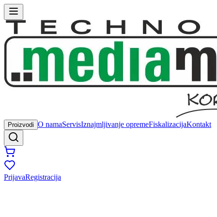
O nama
Servis
Iznajmljivanje opreme
Fiskalizacija
Kontakt
Proizvodi
Prijava
Registracija