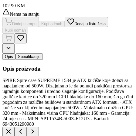
102.90
KM
Nema na stanju
Dodaj u korpu
Kupi odmah
Dodaj u listu želja
Kupi odmah
Opis
Specifikacije
Opis proizvoda
SPIRE Spire case SUPREME 1534 je ATX kućište koje dolazi sa
napajanjem od 500W. Dizajnirano je da ponudi praktičan prostor za
ugradnju komponenti i uredno slaganje konfiguracije. Podržava
grafičke kartice do 320 mm i CPU hladnjake do 160 mm, što ga čini
pogodnim za različite buildove u standardnom ATX formatu. - ATX
kućište sa uključenim napajanjem 500W - Maksimalna dužina GPU:
320 mm - Maksimalna visina CPU hladnjaka: 160 mm - Garancija:
24 mjeseca - MPN: SPT1534B-500Z-E12U3 - Barkod:
6943051290980