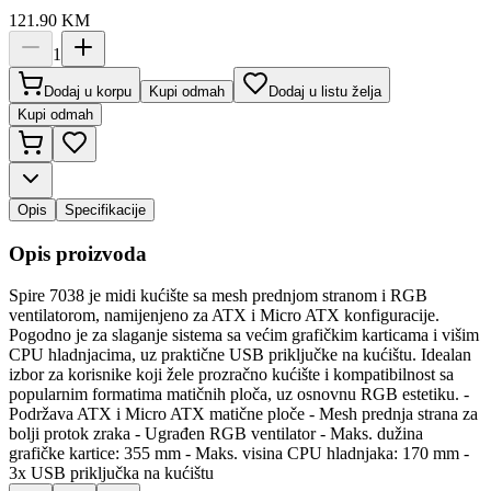
121.90
KM
1
Dodaj u korpu
Kupi odmah
Dodaj u listu želja
Kupi odmah
Opis
Specifikacije
Opis proizvoda
Spire 7038 je midi kućište sa mesh prednjom stranom i RGB
ventilatorom, namijenjeno za ATX i Micro ATX konfiguracije.
Pogodno je za slaganje sistema sa većim grafičkim karticama i višim
CPU hladnjacima, uz praktične USB priključke na kućištu. Idealan
izbor za korisnike koji žele prozračno kućište i kompatibilnost sa
popularnim formatima matičnih ploča, uz osnovnu RGB estetiku. -
Podržava ATX i Micro ATX matične ploče - Mesh prednja strana za
bolji protok zraka - Ugrađen RGB ventilator - Maks. dužina
grafičke kartice: 355 mm - Maks. visina CPU hladnjaka: 170 mm -
3x USB priključka na kućištu