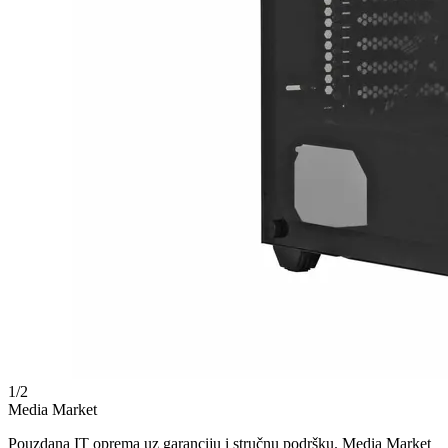
1
/
2
Media Market
Pouzdana IT oprema uz garanciju i stručnu podršku. Media Market