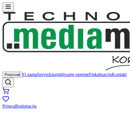
O nama
Servis
Iznajmljivanje opreme
Fiskalizacija
Kontakt
Proizvodi
Prijava
Registracija