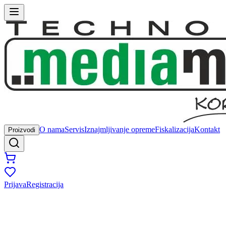
O nama
Servis
Iznajmljivanje opreme
Fiskalizacija
Kontakt
Proizvodi
Prijava
Registracija