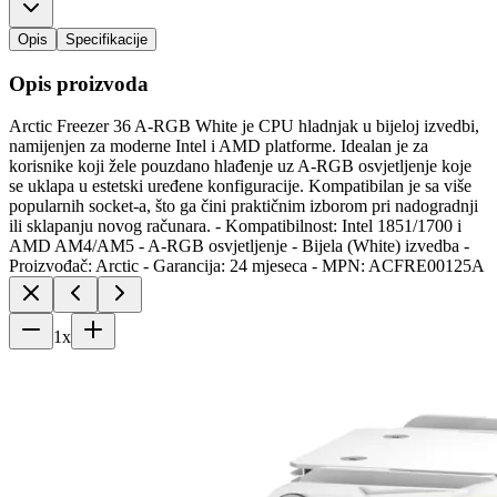
Opis
Specifikacije
Opis proizvoda
Arctic Freezer 36 A-RGB White je CPU hladnjak u bijeloj izvedbi,
namijenjen za moderne Intel i AMD platforme. Idealan je za
korisnike koji žele pouzdano hlađenje uz A-RGB osvjetljenje koje
se uklapa u estetski uređene konfiguracije. Kompatibilan je sa više
popularnih socket-a, što ga čini praktičnim izborom pri nadogradnji
ili sklapanju novog računara. - Kompatibilnost: Intel 1851/1700 i
AMD AM4/AM5 - A-RGB osvjetljenje - Bijela (White) izvedba -
Proizvođač: Arctic - Garancija: 24 mjeseca - MPN: ACFRE00125A
1
x