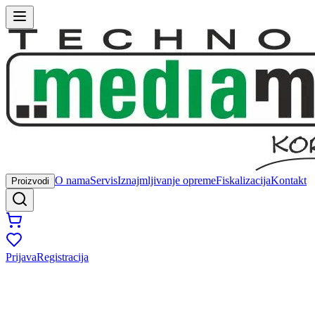
O nama
Servis
Iznajmljivanje opreme
Fiskalizacija
Kontakt
Proizvodi
Prijava
Registracija