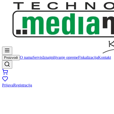
O nama
Servis
Iznajmljivanje opreme
Fiskalizacija
Kontakt
Proizvodi
Prijava
Registracija