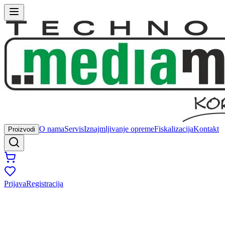
O nama
Servis
Iznajmljivanje opreme
Fiskalizacija
Kontakt
Proizvodi
Prijava
Registracija