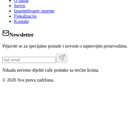
O nama
Servis
Iznajmljivanje opreme
Fiskalizacija
Kontakt
Newsletter
Prijavite se za specijalne ponude i novosti o najnovijim proizvodima.
Nikada nećemo dijeliti vaše podatke sa trećim licima.
©
2026
Sva prava zadržana.