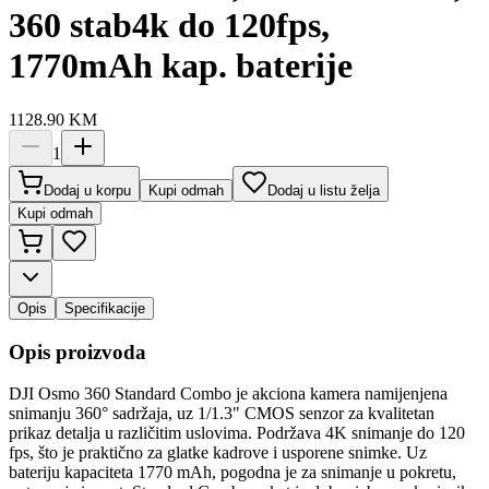
360 stab4k do 120fps,
1770mAh kap. baterije
1128.90
KM
1
Dodaj u korpu
Kupi odmah
Dodaj u listu želja
Kupi odmah
Opis
Specifikacije
Opis proizvoda
DJI Osmo 360 Standard Combo je akciona kamera namijenjena
snimanju 360° sadržaja, uz 1/1.3" CMOS senzor za kvalitetan
prikaz detalja u različitim uslovima. Podržava 4K snimanje do 120
fps, što je praktično za glatke kadrove i usporene snimke. Uz
bateriju kapaciteta 1770 mAh, pogodna je za snimanje u pokretu,