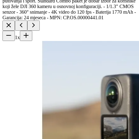
putovanja i sport. Standard Combo paket je dobar izbor za korisnike
koji žele DJI 360 kameru u osnovnoj konfiguraciji. - 1/1.3" CMOS
senzor - 360° snimanje - 4K video do 120 fps - Baterija 1770 mAh -
Garancija: 24 mjeseca - MPN: CP.OS.00000441.01
1
x