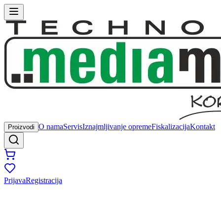
O nama
Servis
Iznajmljivanje opreme
Fiskalizacija
Kontakt
Proizvodi
Prijava
Registracija