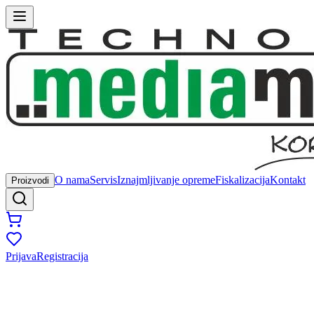
O nama
Servis
Iznajmljivanje opreme
Fiskalizacija
Kontakt
Proizvodi
Prijava
Registracija