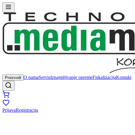
O nama
Servis
Iznajmljivanje opreme
Fiskalizacija
Kontakt
Proizvodi
Prijava
Registracija