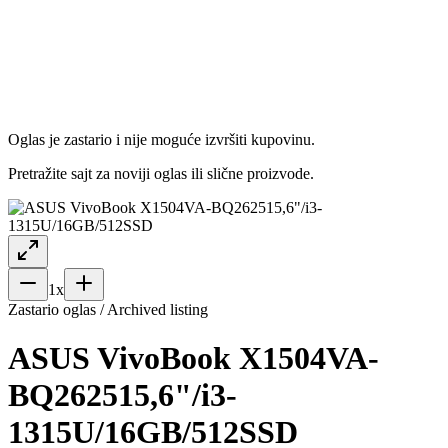
Oglas je zastario i nije moguće izvršiti kupovinu.
Pretražite sajt za noviji oglas ili slične proizvode.
1
x
Zastario oglas / Archived listing
ASUS VivoBook X1504VA-
BQ262515,6"/i3-
1315U/16GB/512SSD