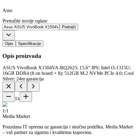
Asus
Pretražite novije oglase
Pretraži
Opis
Specifikacije
Opis proizvoda
ASUS VivoBook X1504VA-BQ2625; 15,6" IPS; Intel i3-1315U;
16GB DDR4 (8 on board + 8); 512GB M.2 NVMe PCIe 4.0; Cool
Silver; 24m garancija
1
x
1
/
1
Media Market
Pouzdana IT oprema uz garanciju i stručnu podršku. Media Market
– vaš partner za sigurnu i kvalitetnu kupovinu.