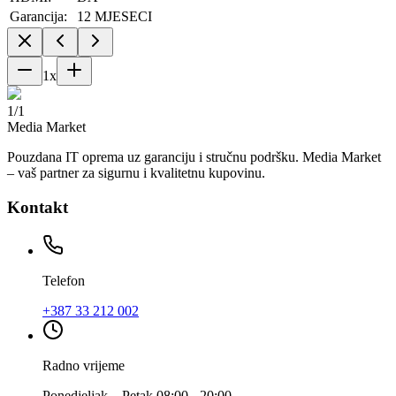
Garancija:
12 MJESECI
1
x
1
/
1
Media Market
Pouzdana IT oprema uz garanciju i stručnu podršku. Media Market
– vaš partner za sigurnu i kvalitetnu kupovinu.
Kontakt
Telefon
+387 33 212 002
Radno vrijeme
Ponedjeljak – Petak 08:00 - 20:00