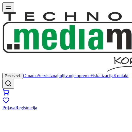
O nama
Servis
Iznajmljivanje opreme
Fiskalizacija
Kontakt
Proizvodi
Prijava
Registracija