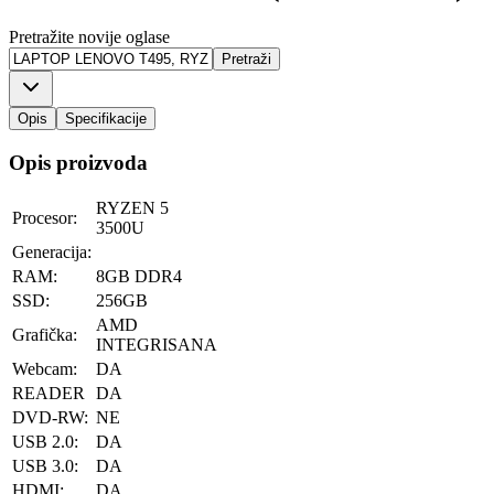
Pretražite novije oglase
Pretraži
Opis
Specifikacije
Opis proizvoda
RYZEN 5
Procesor:
3500U
Generacija:
RAM:
8GB DDR4
SSD:
256GB
AMD
Grafička:
INTEGRISANA
Webcam:
DA
READER
DA
DVD-RW:
NE
USB 2.0:
DA
USB 3.0:
DA
HDMI:
DA