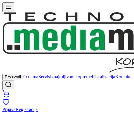
O nama
Servis
Iznajmljivanje opreme
Fiskalizacija
Kontakt
Proizvodi
Prijava
Registracija