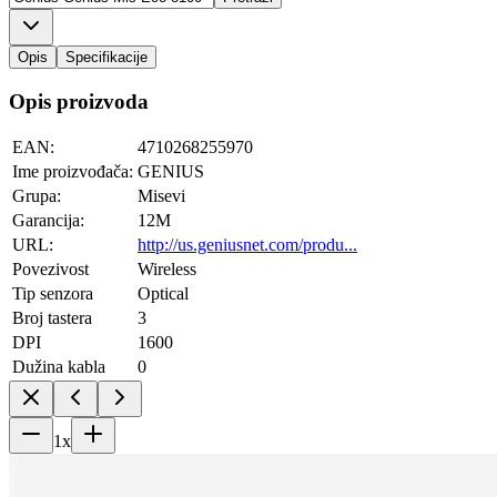
Opis
Specifikacije
Opis proizvoda
EAN:
4710268255970
Ime proizvođača:
GENIUS
Grupa:
Misevi
Garancija:
12M
URL:
http://us.geniusnet.com/produ...
Povezivost
Wireless
Tip senzora
Optical
Broj tastera
3
DPI
1600
Dužina kabla
0
1
x