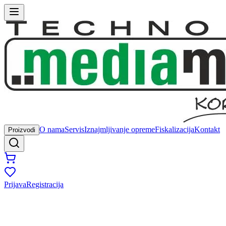
O nama
Servis
Iznajmljivanje opreme
Fiskalizacija
Kontakt
Proizvodi
Prijava
Registracija